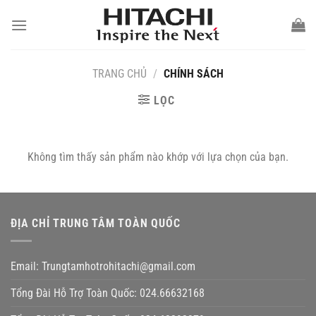
Chuyển
đến
nội
dung
TRANG CHỦ
/
CHÍNH SÁCH
LỌC
Không tìm thấy sản phẩm nào khớp với lựa chọn của bạn.
ĐỊA CHỈ TRUNG TÂM TOÀN QUỐC
Email: Trungtamhotrohitachi@gmail.com
Tổng Đài Hỗ Trợ Toàn Quốc: 024.66632168