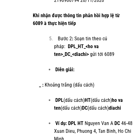
2190900794 20/11/2020
Khi nhận được thông
tin
phản hồi hợp lệ từ
6089
à
thực hiện tiếp
Bước 2
:
Soạn tin theo cú
pháp:
DPL_HT_<ho va
ten>_DC_<diachi>
gửi tới 6089
Diễn giải:
_ :
Khoảng trắng (dấu cách)
DPL
(dấu cách)
HT
(dấu cách)
ho va
ten
(dấu cách)
DC
(dấu cách)
diachi
Ví dụ: DPL HT
Nguyen Van A
DC
46-48
Xuan Dieu, Phuong 4, Tan Binh, Ho Chi
Minh