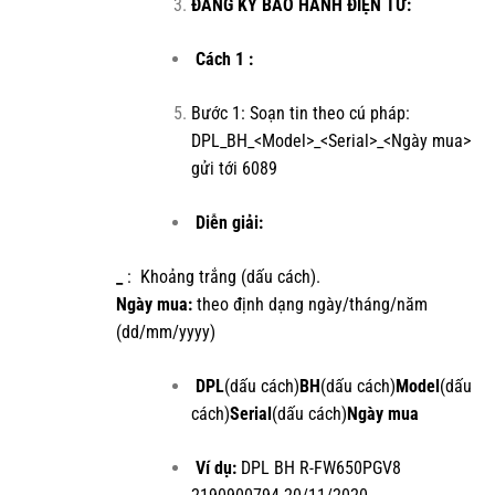
ĐĂNG KÝ BẢO HÀNH ĐIỆN TỬ:
Cách 1 :
Bước 1: Soạn tin theo cú pháp:
DPL_BH_<Model>_<Serial>_<Ngày mua>
gửi tới 6089
Diễn giải:
_
: Khoảng trắng (dấu cách).
Ngày mua:
theo định dạng ngày/tháng/năm
(dd/mm/yyyy)
DPL
(dấu cách)
BH
(dấu cách)
Model
(dấu
cách)
Serial
(dấu cách)
Ngày mua
Ví dụ:
DPL BH R-FW650PGV8